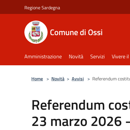
Salta al contenuto principale
Regione Sardegna
Comune di Ossi
Amministrazione
Novità
Servizi
Vivere 
Home
>
Novità
>
Avvisi
>
Referendum costitu
Referendum cost
23 marzo 2026 –