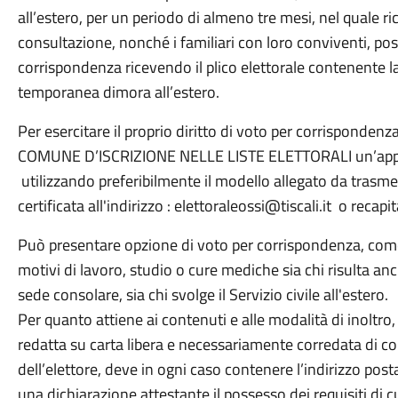
all’estero, per un periodo di almeno tre mesi, nel quale r
consultazione, nonché i familiari con loro conviventi, poss
corrispondenza ricevendo il plico elettorale contenente la 
temporanea dimora all’estero.
Per esercitare il proprio diritto di voto per corrispondenza
COMUNE D’ISCRIZIONE NELLE LISTE ELETTORALI un’apposi
utilizzando preferibilmente il modello allegato da trasme
certificata all'indirizzo : elettoraleossi@tiscali.it o rec
Può presentare opzione di voto per corrispondenza, com
motivi di lavoro, studio o cure mediche sia chi risulta anch
sede consolare, sia chi svolge il Servizio civile all'estero.
Per quanto attiene ai contenuti e alle modalità di inoltro
redatta su carta libera e necessariamente corredata di c
dell’elettore, deve in ogni caso contenere l’indirizzo posta
una dichiarazione attestante il possesso dei requisiti di cu