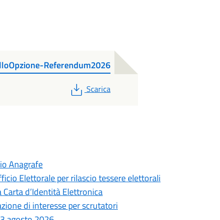
lloOpzione-Referendum2026
PDF
Scarica
cio Anagrafe
cio Elettorale per rilascio tessere elettorali
 Carta d’Identità Elettronica
ione di interesse per scrutatori
l 3 agosto 2026