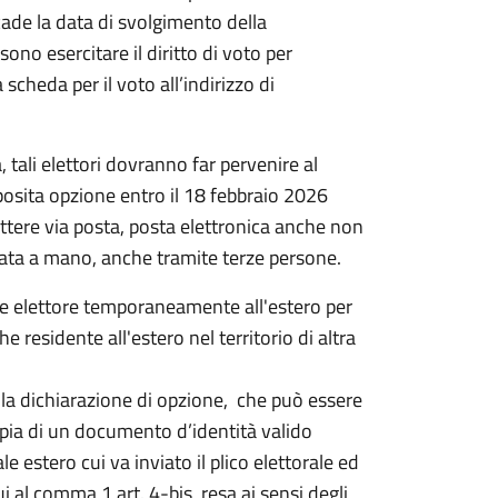
icade la data di svolgimento della
ono esercitare il diritto di voto per
scheda per il voto all’indirizzo di
, tali elettori dovranno far pervenire al
ta opzione entro il 18 febbraio 2026
ttere via posta, posta elettronica anche non
apitata a mano, anche tramite terze persone.
e elettore temporaneamente all'estero per
e residente all'estero nel territorio di altra
, la dichiarazione di opzione, che può essere
opia di un documento d’identità valido
le estero cui va inviato il plico elettorale ed
i al comma 1 art. 4-bis, resa ai sensi degli