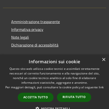
Amministrazione trasparente
Informativa privacy
Note legali
Dichiarazione di accessibilità
×
Informazioni sui cookie
Questo sito web utilizza cookie tecnici e assimilati strettamente
necessari al corretto funzionamento e alla navigazione del sito,
nonché un cookie tecnico analitico al solo fine di elaborare
informazioni statistiche, aggregate e anonime.
RSS
Copyright © 2026 • Comune di
Per maggiori dettagli, può consultare la cookie policy al seguente
link
Accessibilità
Ossi • Powered by
Privacy
Municipium
Accesso
•
RIFIUTA TUTTO
ACCETTA TUTTO
Cookie
redazione
Mappa del sito
MOSTRA DETTAGLI