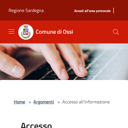
Salta al contenuto principale
|
Regione Sardegna
Accedi all'area personale
Comune di Ossi
Home
>
Argomenti
>
Accesso all'informazione
Accesso