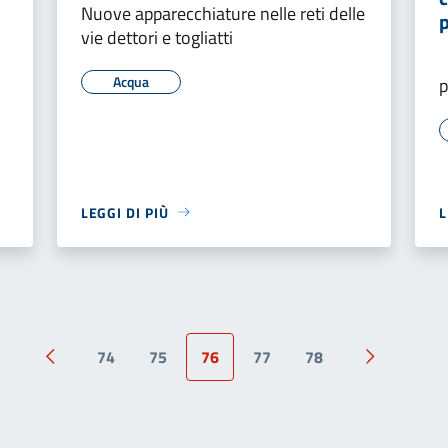
Nuove apparecchiature nelle reti delle
p
vie dettori e togliatti
Acqua
p
LEGGI DI PIÙ
L
74
75
76
77
78
Pagina precedente
Pagina suc