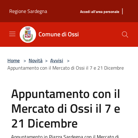
Salta al contenuto principale
|
Regione Sardegna
Accedi all'area personale
Comune di Ossi
Home
>
Novità
>
Avvisi
>
Appuntamento con il Mercato di Ossi il 7 e 21 Dicembre
Appuntamento con il
Mercato di Ossi il 7 e
21 Dicembre
Appuntamento in Piazza Sardegna con il Mercato di