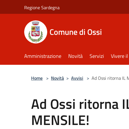
Salta al contenuto principale
Regione Sardegna
Comune di Ossi
Amministrazione
Novità
Servizi
Vivere 
Home
>
Novità
>
Avvisi
>
Ad Ossi ritorna I
Ad Ossi ritorna
MENSILE!