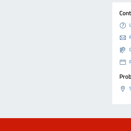
Cont
Prob