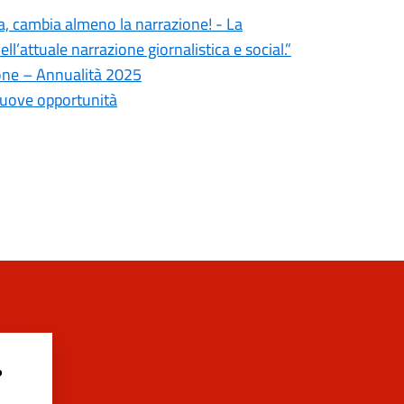
a, cambia almeno la narrazione! - La
’attuale narrazione giornalistica e social.”
zione – Annualità 2025
uove opportunità
?