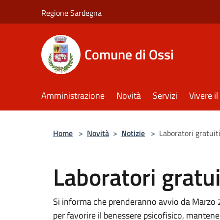
Salta al contenuto principale
Regione Sardegna
Comune di Ossi
Amministrazione
Novità
Servizi
Vivere 
Home
>
Novità
>
Notizie
>
Laboratori gratuit
Laboratori gratu
Si informa che prenderanno avvio da Marzo 202
per favorire il benessere psicofisico, mantener