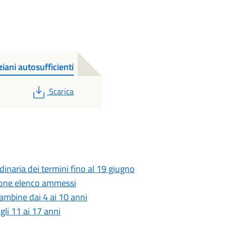
iani autosufficienti
PDF
Scarica
rdinaria dei termini fino al 19 giugno
zione elenco ammessi
bambine dai 4 ai 10 anni
gli 11 ai 17 anni