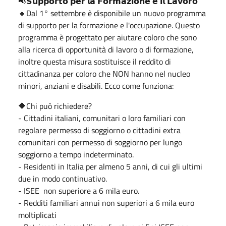
📢𝗦𝘂𝗽𝗽𝗼𝗿𝘁𝗼 𝗽𝗲𝗿 𝗹𝗮 𝗙𝗼𝗿𝗺𝗮𝘇𝗶𝗼𝗻𝗲 𝗲 𝗶𝗹 𝗟𝗮𝘃𝗼𝗿𝗼
🔸Dal 1° settembre è disponibile un nuovo programma
di supporto per la formazione e l'occupazione. Questo
programma è progettato per aiutare coloro che sono
alla ricerca di opportunità di lavoro o di formazione,
inoltre questa misura sostituisce il reddito di
cittadinanza per coloro che NON hanno nel nucleo
minori, anziani e disabili. Ecco come funziona:
🔶️Chi può richiedere?
- Cittadini italiani, comunitari o loro familiari con
regolare permesso di soggiorno o cittadini extra
comunitari con permesso di soggiorno per lungo
soggiorno a tempo indeterminato.
- Residenti in Italia per almeno 5 anni, di cui gli ultimi
due in modo continuativo.
- ISEE non superiore a 6 mila euro.
- Redditi familiari annui non superiori a 6 mila euro
moltiplicati