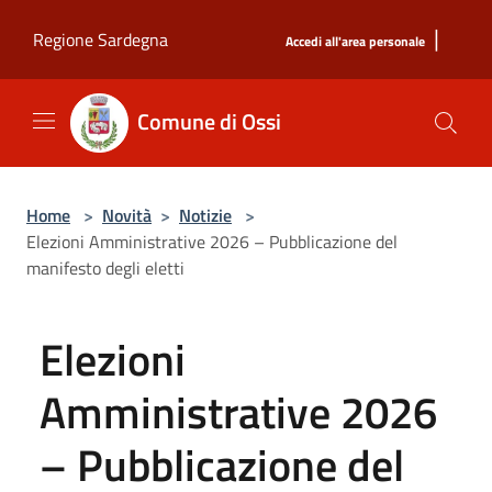
Salta al contenuto principale
|
Regione Sardegna
Accedi all'area personale
Comune di Ossi
Home
>
Novità
>
Notizie
>
Elezioni Amministrative 2026 – Pubblicazione del
manifesto degli eletti
Elezioni
Amministrative 2026
– Pubblicazione del