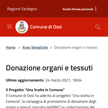
Salta al contenuto principale
|
Regione Sardegna
Accedi all'area personale
Comune di Ossi
Home
>
Aree Tematiche
>
Donazione organi e tessuti
Donazione organi e tessuti
Ultimo aggiornamento
: 24 marzo 2021, 18:04
Il Progetto “Una Scelta in Comune”
Il Comune di Ossi ha aderito al progetto “Una scelta in
Comune”, la campagna di promozione di donazione degli
organi e tessuti lanciata dall’ANCI su sollecitazione del