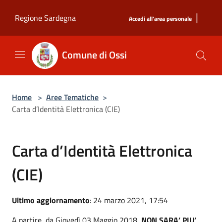
Salta al contenuto principale
|
Regione Sardegna
Accedi all'area personale
Comune di Ossi
Home
>
Aree Tematiche
>
Carta d’Identità Elettronica (CIE)
Carta d’Identità Elettronica
(CIE)
Ultimo aggiornamento
: 24 marzo 2021, 17:54
A partire da Giovedì 03 Maggio 2018
NON SARA’ PIU’