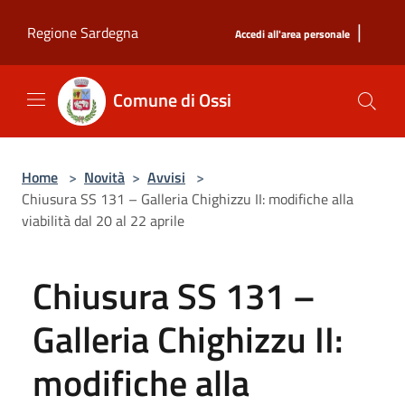
Salta al contenuto principale
|
Regione Sardegna
Accedi all'area personale
Comune di Ossi
Home
>
Novità
>
Avvisi
>
Chiusura SS 131 – Galleria Chighizzu II: modifiche alla
viabilità dal 20 al 22 aprile
Chiusura SS 131 –
Galleria Chighizzu II:
modifiche alla