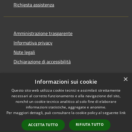
Richiesta assistenza
Amministrazione trasparente
Informativa privacy
Note legali
Dichiarazione di accessibilità
×
Informazioni sui cookie
Questo sito web utilizza cookie tecnici e assimilati strettamente
necessari al corretto funzionamento e alla navigazione del sito,
nonché un cookie tecnico analitico al solo fine di elaborare
informazioni statistiche, aggregate e anonime.
RSS
Copyright © 2026 • Comune di
Per maggiori dettagli, può consultare la cookie policy al seguente
link
Accessibilità
Ossi • Powered by
Privacy
Municipium
Accesso
•
RIFIUTA TUTTO
ACCETTA TUTTO
Cookie
redazione