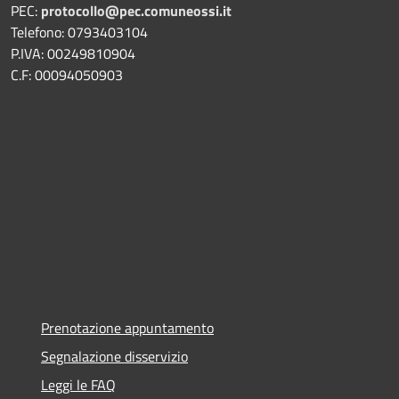
PEC:
protocollo@pec.comuneossi.it
Telefono: 0793403104
P.IVA: 00249810904
C.F: 00094050903
Prenotazione appuntamento
Segnalazione disservizio
Leggi le FAQ