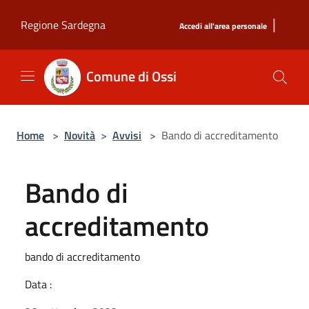
Salta al contenuto principale
|
Regione Sardegna
Accedi all'area personale
Comune di Ossi
Home
>
Novità
>
Avvisi
>
Bando di accreditamento
Bando di
accreditamento
bando di accreditamento
Data :