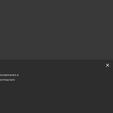
×
nzionamento e
nformazioni
Municipium
Accesso redazione
e di Ossi • Powered by
•