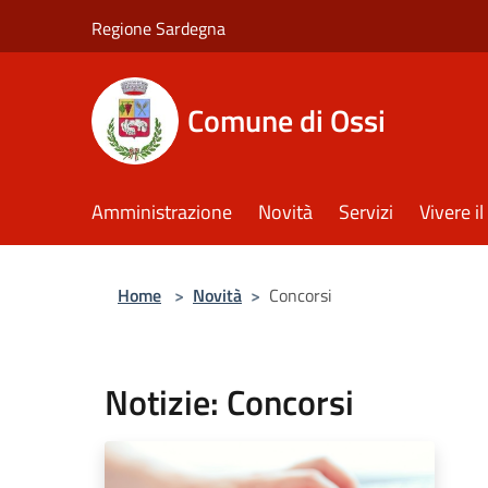
Salta al contenuto principale
Regione Sardegna
Comune di Ossi
Amministrazione
Novità
Servizi
Vivere 
Home
>
Novità
>
Concorsi
Notizie: Concorsi