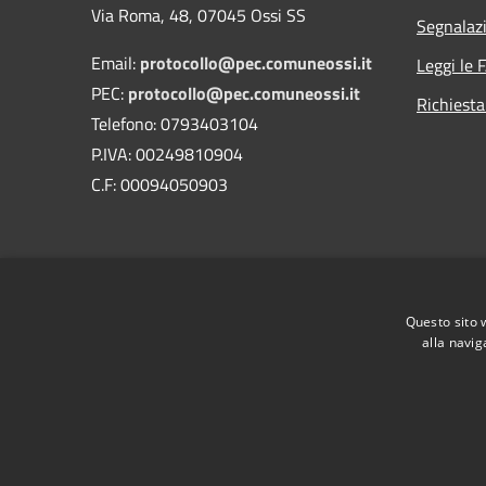
Via Roma, 48, 07045 Ossi SS
Segnalazi
Email:
protocollo@pec.comuneossi.it
Leggi le 
PEC:
protocollo@pec.comuneossi.it
Richiesta
Telefono: 0793403104
P.IVA: 00249810904
C.F: 00094050903
Questo sito 
alla navig
RSS
Accessibilità
Privacy
Cookie
Mappa de