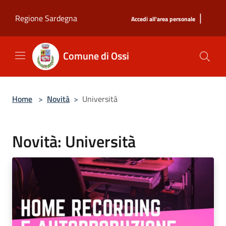
Salta al contenuto principale
|
Regione Sardegna
Accedi all'area personale
Comune di Ossi
Home
>
Novità
>
Università
Novità: Università