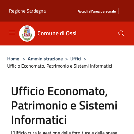
Salta al contenuto principale
|
Regione Sardegna
Accedi all'area personale
Comune di Ossi
Home
>
Amministrazione
>
Uffici
>
Ufficio Economato, Patrimonio e Sistemi Informatici
Ufficio Economato,
Patrimonio e Sistemi
Informatici
L’Ufficio cura la gestione delle forniture e delle spese