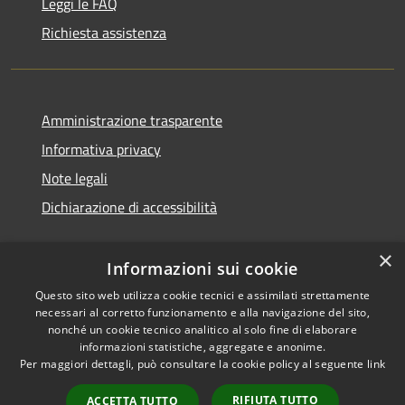
Leggi le FAQ
Richiesta assistenza
Amministrazione trasparente
Informativa privacy
Note legali
Dichiarazione di accessibilità
×
Informazioni sui cookie
Questo sito web utilizza cookie tecnici e assimilati strettamente
necessari al corretto funzionamento e alla navigazione del sito,
nonché un cookie tecnico analitico al solo fine di elaborare
informazioni statistiche, aggregate e anonime.
RSS
Copyright © 2026 • Comune di
Per maggiori dettagli, può consultare la cookie policy al seguente
link
Accessibilità
Ossi • Powered by
Privacy
Municipium
Accesso
•
RIFIUTA TUTTO
ACCETTA TUTTO