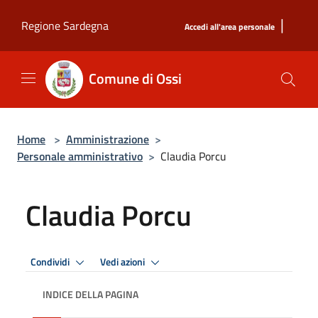
Salta al contenuto principale
|
Regione Sardegna
Accedi all'area personale
Comune di Ossi
Home
>
Amministrazione
>
Personale amministrativo
>
Claudia Porcu
Claudia Porcu
Condividi
Vedi azioni
INDICE DELLA PAGINA