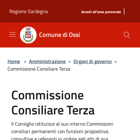
Salta al contenuto principale
|
Regione Sardegna
Accedi all'area personale
Comune di Ossi
Home
>
Amministrazione
>
Organi di governo
>
Commissione Consiliare Terza
Commissione
Consiliare Terza
Il Consiglio istituisce al suo interno Commissioni
consiliari permanenti con funzioni propositive,
consultive e referenti in ordine agli atti di sua