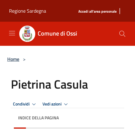
Salta al contenuto principale
|
Regione Sardegna
Accedi all'area personale
Comune di Ossi
Home
>
Pietrina Casula
Condividi
Vedi azioni
INDICE DELLA PAGINA