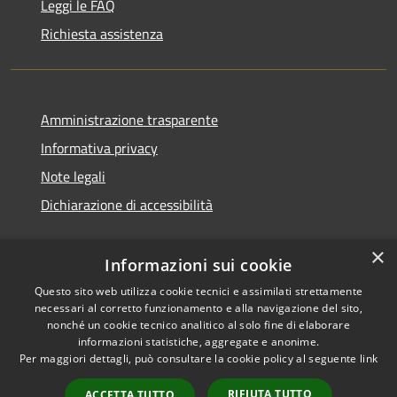
Leggi le FAQ
Richiesta assistenza
Amministrazione trasparente
Informativa privacy
Note legali
Dichiarazione di accessibilità
×
Informazioni sui cookie
Questo sito web utilizza cookie tecnici e assimilati strettamente
necessari al corretto funzionamento e alla navigazione del sito,
nonché un cookie tecnico analitico al solo fine di elaborare
informazioni statistiche, aggregate e anonime.
RSS
Copyright © 2026 • Comune di
Per maggiori dettagli, può consultare la cookie policy al seguente
link
Accessibilità
Ossi • Powered by
Privacy
Municipium
Accesso
•
RIFIUTA TUTTO
ACCETTA TUTTO