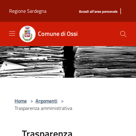
Salta al contenuto principale
|
Regione Sardegna
Accedi all'area personale
Comune di Ossi
Home
>
Argomenti
>
Trasparenza amministrativa
Trasparenza