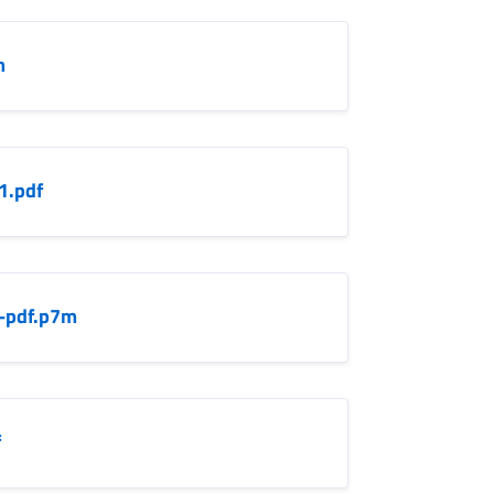
m
1.pdf
-pdf.p7m
f