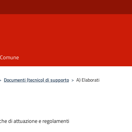
il Comune
>
Documenti (tecnico) di supporto
>
A) Elaborati
niche di attuazione e regolamenti