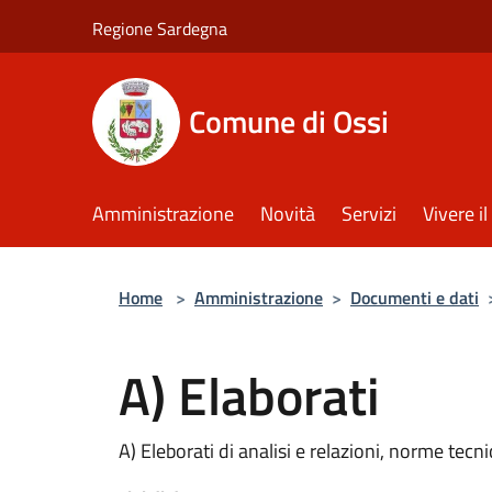
Salta al contenuto principale
Regione Sardegna
Comune di Ossi
Amministrazione
Novità
Servizi
Vivere 
Home
>
Amministrazione
>
Documenti e dati
A) Elaborati
A) Eleborati di analisi e relazioni, norme tec