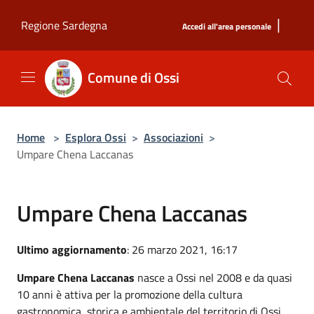
Salta al contenuto principale
|
Regione Sardegna
Accedi all'area personale
Comune di Ossi
Home
>
Esplora Ossi
>
Associazioni
>
Umpare Chena Laccanas
Umpare Chena Laccanas
Ultimo aggiornamento
: 26 marzo 2021, 16:17
Umpare Chena Laccanas
nasce a Ossi nel 2008 e da quasi
10 anni è attiva per la promozione della cultura
gastronomica, storica e ambientale del territorio di Ossi