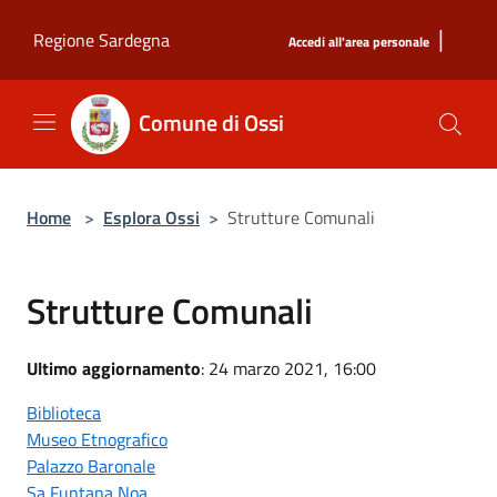
Salta al contenuto principale
|
Regione Sardegna
Accedi all'area personale
Comune di Ossi
Home
>
Esplora Ossi
>
Strutture Comunali
Strutture Comunali
Ultimo aggiornamento
: 24 marzo 2021, 16:00
Biblioteca
Museo Etnografico
Palazzo Baronale
Sa Funtana Noa