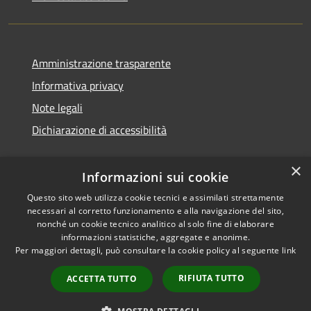
Amministrazione trasparente
Informativa privacy
Note legali
Dichiarazione di accessibilità
×
Informazioni sui cookie
Questo sito web utilizza cookie tecnici e assimilati strettamente
necessari al corretto funzionamento e alla navigazione del sito,
nonché un cookie tecnico analitico al solo fine di elaborare
informazioni statistiche, aggregate e anonime.
RSS
Copyright © 2026 • Comune di
Per maggiori dettagli, può consultare la cookie policy al seguente
link
Accessibilità
Ossi • Powered by
Privacy
Municipium
Accesso
•
RIFIUTA TUTTO
ACCETTA TUTTO
Cookie
redazione