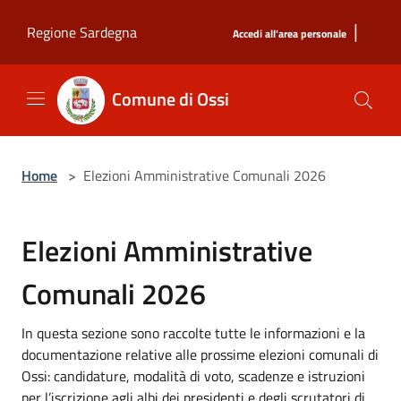
Salta al contenuto principale
|
Regione Sardegna
Accedi all'area personale
Comune di Ossi
Home
>
Elezioni Amministrative Comunali 2026
Elezioni Amministrative
Comunali 2026
In questa sezione sono raccolte tutte le informazioni e la
documentazione relative alle prossime elezioni comunali di
Ossi: candidature, modalità di voto, scadenze e istruzioni
per l’iscrizione agli albi dei presidenti e degli scrutatori di