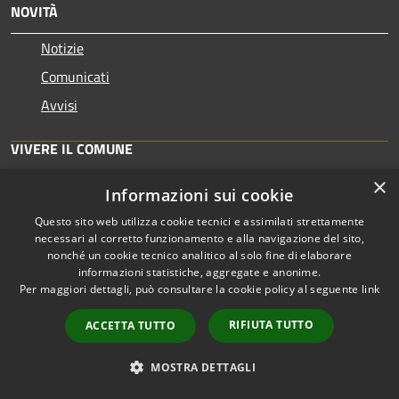
NOVITÀ
Notizie
Comunicati
Avvisi
VIVERE IL COMUNE
×
Luoghi
Informazioni sui cookie
Eventi
Questo sito web utilizza cookie tecnici e assimilati strettamente
necessari al corretto funzionamento e alla navigazione del sito,
nonché un cookie tecnico analitico al solo fine di elaborare
CONTATTI
informazioni statistiche, aggregate e anonime.
Per maggiori dettagli, può consultare la cookie policy al seguente
link
Comune di Ossi
RIFIUTA TUTTO
ACCETTA TUTTO
Via Roma, 48, 07045 Ossi SS
MOSTRA DETTAGLI
Email:
protocollo@pec.comuneossi.it
PEC:
protocollo@pec.comuneossi.it