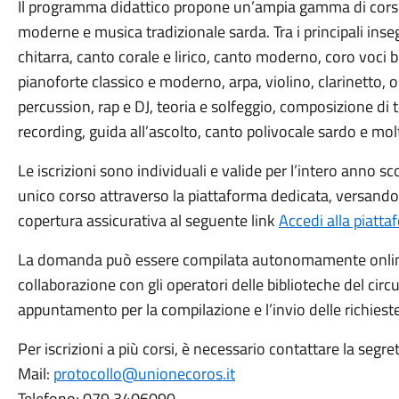
Il programma didattico propone un’ampia gamma di corsi 
moderne e musica tradizionale sarda. Tra i principali inse
chitarra, canto corale e lirico, canto moderno, coro voci 
pianoforte classico e moderno, arpa, violino, clarinetto, 
percussion, rap e DJ, teoria e solfeggio, composizione di 
recording, guida all’ascolto, canto polivocale sardo e molt
Le iscrizioni sono individuali e valide per l’intero anno sc
unico corso attraverso la piattaforma dedicata, versando 
copertura assicurativa al seguente link
Accedi alla piatta
La domanda può essere compilata autonomamente online. 
collaborazione con gli operatori delle biblioteche del circ
appuntamento per la compilazione e l’invio delle richieste
Per iscrizioni a più corsi, è necessario contattare la segret
Mail:
protocollo@unionecoros.it
Telefono: 079 3406090