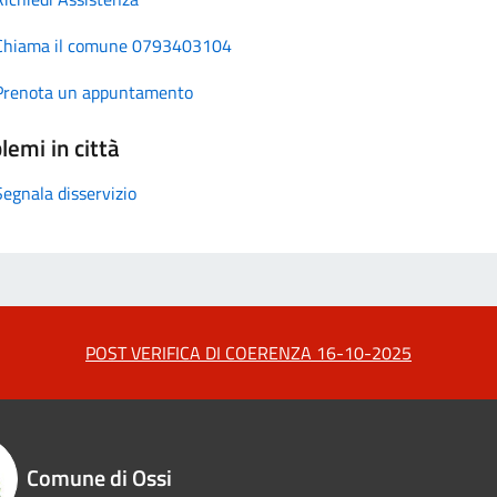
Chiama il comune 0793403104
Prenota un appuntamento
lemi in città
Segnala disservizio
POST VERIFICA DI COERENZA 16-10-2025
Comune di Ossi