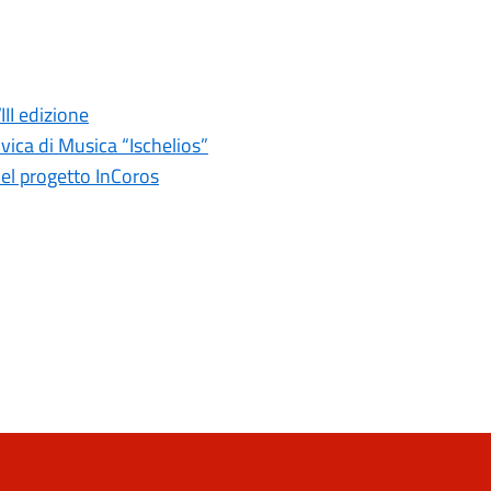
II edizione
vica di Musica “Ischelios”
del progetto InCoros