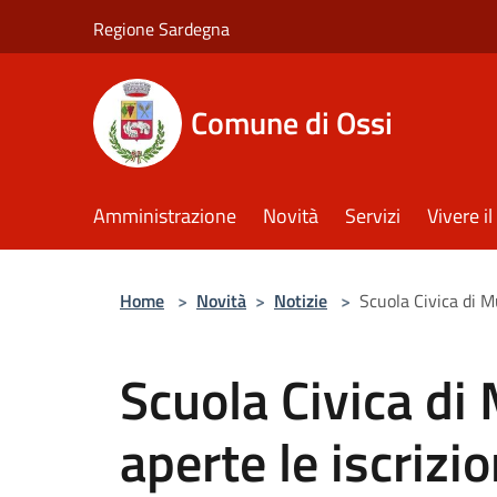
Salta al contenuto principale
Regione Sardegna
Comune di Ossi
Amministrazione
Novità
Servizi
Vivere 
Home
>
Novità
>
Notizie
>
Scuola Civica di M
Scuola Civica di 
aperte le iscrizio