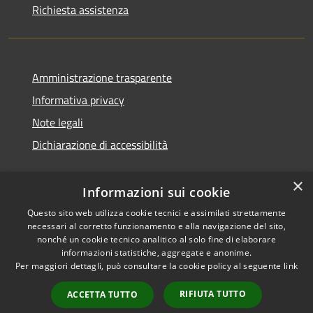
Richiesta assistenza
Amministrazione trasparente
Informativa privacy
Note legali
Dichiarazione di accessibilità
×
Informazioni sui cookie
Questo sito web utilizza cookie tecnici e assimilati strettamente
necessari al corretto funzionamento e alla navigazione del sito,
nonché un cookie tecnico analitico al solo fine di elaborare
informazioni statistiche, aggregate e anonime.
RSS
Copyright © 2026 • Comune di
Per maggiori dettagli, può consultare la cookie policy al seguente
link
Accessibilità
Ossi • Powered by
Privacy
Municipium
Accesso
•
RIFIUTA TUTTO
ACCETTA TUTTO
Cookie
redazione