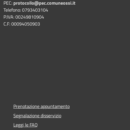
PEC:
protocollo@pec.comuneossi.it
Telefono: 0793403104
P.IVA: 00249810904
C.F: 00094050903
Prenotazione appuntamento
Segnalazione disservizio
Leggi le FAQ