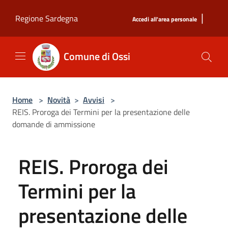
Salta al contenuto principale
|
Regione Sardegna
Accedi all'area personale
Comune di Ossi
Home
>
Novità
>
Avvisi
>
REIS. Proroga dei Termini per la presentazione delle
domande di ammissione
REIS. Proroga dei
Termini per la
presentazione delle