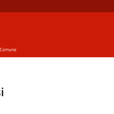
il Comune
i