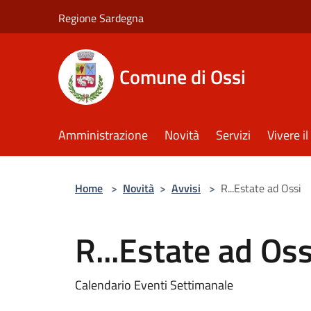
Salta al contenuto principale
Regione Sardegna
Comune di Ossi
Amministrazione
Novità
Servizi
Vivere 
Home
>
Novità
>
Avvisi
>
R...Estate ad Ossi
R...Estate ad Oss
Calendario Eventi Settimanale