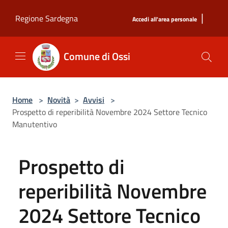
Salta al contenuto principale
|
Regione Sardegna
Accedi all'area personale
Comune di Ossi
Home
>
Novità
>
Avvisi
>
Prospetto di reperibilità Novembre 2024 Settore Tecnico
Manutentivo
Prospetto di
reperibilità Novembre
2024 Settore Tecnico