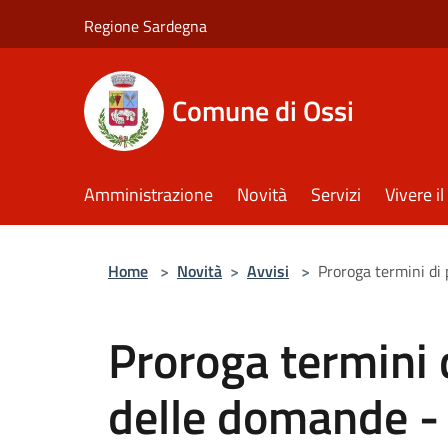
Salta al contenuto principale
Regione Sardegna
Comune di Ossi
Amministrazione
Novità
Servizi
Vivere 
Home
>
Novità
>
Avvisi
>
Proroga termini di
Proroga termini 
delle domande - 