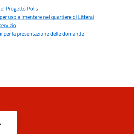
del Progetto Polis
 per uso alimentare nel quartiere di Litterai
servizio
mini per la presentazione delle domande
?