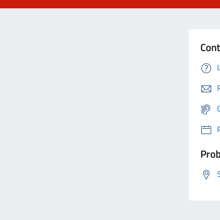
Cont
Prob