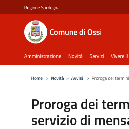
Salta al contenuto principale
Regione Sardegna
Comune di Ossi
Amministrazione
Novità
Servizi
Vivere 
Home
>
Novità
>
Avvisi
>
Proroga dei termini
Proroga dei termi
servizio di mensa