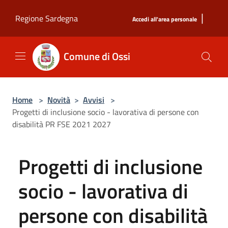
Salta al contenuto principale
|
Regione Sardegna
Accedi all'area personale
Comune di Ossi
Home
>
Novità
>
Avvisi
>
Progetti di inclusione socio - lavorativa di persone con
disabilità PR FSE 2021 2027
Progetti di inclusione
socio - lavorativa di
persone con disabilità