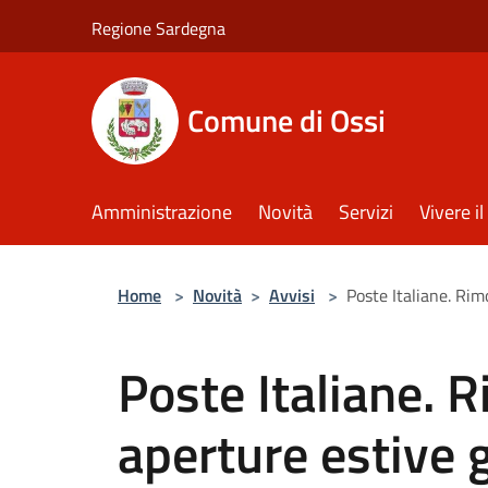
Salta al contenuto principale
Regione Sardegna
Comune di Ossi
Amministrazione
Novità
Servizi
Vivere 
Home
>
Novità
>
Avvisi
>
Poste Italiane. Rimo
Poste Italiane. 
aperture estive g