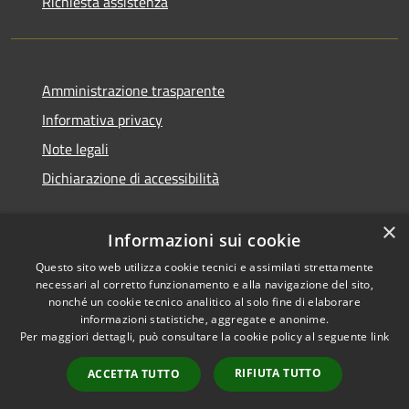
Richiesta assistenza
Amministrazione trasparente
Informativa privacy
Note legali
Dichiarazione di accessibilità
×
Informazioni sui cookie
Questo sito web utilizza cookie tecnici e assimilati strettamente
necessari al corretto funzionamento e alla navigazione del sito,
nonché un cookie tecnico analitico al solo fine di elaborare
informazioni statistiche, aggregate e anonime.
RSS
Copyright © 2026 • Comune di
Per maggiori dettagli, può consultare la cookie policy al seguente
link
Accessibilità
Ossi • Powered by
Privacy
Municipium
Accesso
•
RIFIUTA TUTTO
ACCETTA TUTTO
Cookie
redazione