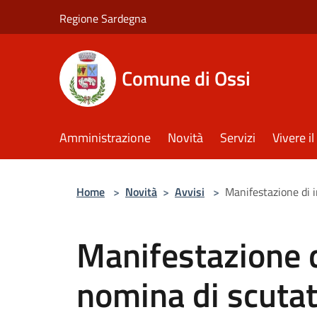
Salta al contenuto principale
Regione Sardegna
Comune di Ossi
Amministrazione
Novità
Servizi
Vivere 
Home
>
Novità
>
Avvisi
>
Manifestazione di i
Manifestazione d
nomina di scutat