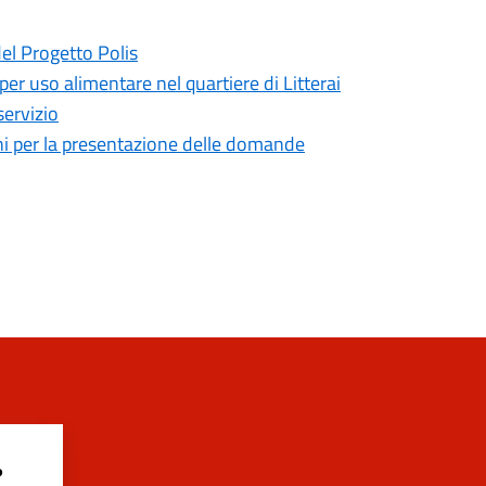
del Progetto Polis
 per uso alimentare nel quartiere di Litterai
servizio
mini per la presentazione delle domande
?