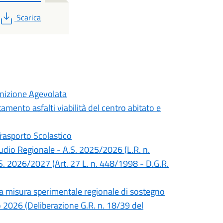
PDF
Scarica
inizione Agevolata
mento asfalti viabilità del centro abitato e
Trasporto Scolastico
Studio Regionale - A.S. 2025/2026 (L.R. n.
S. 2026/2027 (Art. 27 L. n. 448/1998 - D.G.R.
lla misura sperimentale regionale di sostegno
no 2026 (Deliberazione G.R. n. 18/39 del