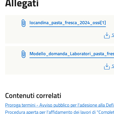
Allegati
locandina_pasta_fresca_2024_ossi[1]
P
S
Modello_domanda_Laboratori_pasta_fres
P
S
Contenuti correlati
Proroga termini - Avviso pubblico per l'adesione alla Def
Procedura aperta per l'affidamento dei lavori di "Completa