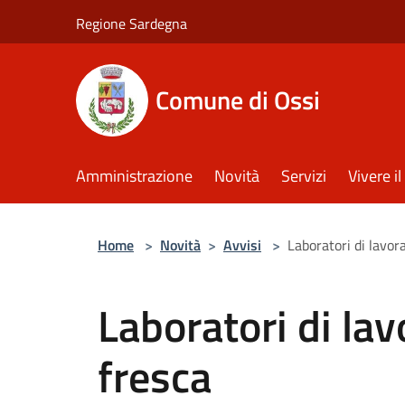
Salta al contenuto principale
Regione Sardegna
Comune di Ossi
Amministrazione
Novità
Servizi
Vivere 
Home
>
Novità
>
Avvisi
>
Laboratori di lavor
Laboratori di lav
fresca