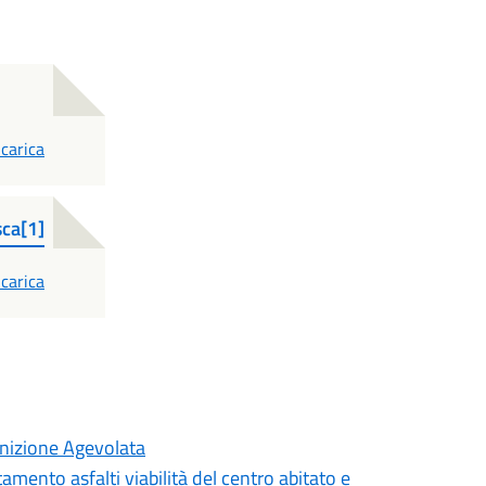
DF
carica
ca[1]
DF
carica
inizione Agevolata
mento asfalti viabilità del centro abitato e