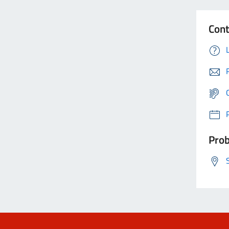
Cont
Prob