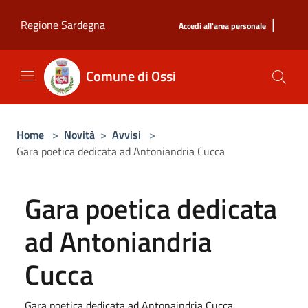
Salta al contenuto principale
|
Regione Sardegna
Accedi all'area personale
Comune di Ossi
Home
>
Novità
>
Avvisi
>
Gara poetica dedicata ad Antoniandria Cucca
Gara poetica dedicata
ad Antoniandria
Cucca
Gara poetica dedicata ad Antonaindria Cucca