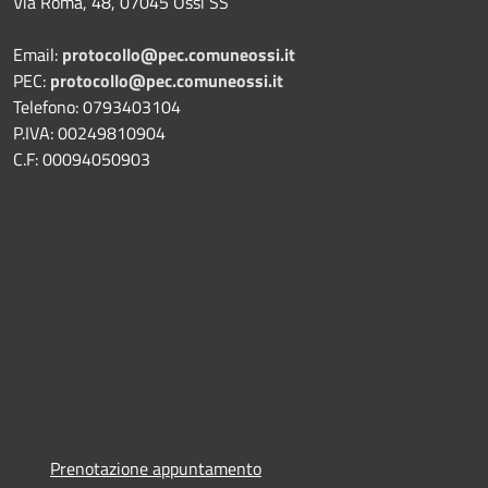
Via Roma, 48, 07045 Ossi SS
Email:
protocollo@pec.comuneossi.it
PEC:
protocollo@pec.comuneossi.it
Telefono: 0793403104
P.IVA: 00249810904
C.F: 00094050903
Prenotazione appuntamento