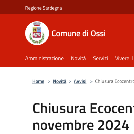
Salta al contenuto principale
Regione Sardegna
Comune di Ossi
Amministrazione
Novità
Servizi
Vivere 
Home
>
Novità
>
Avvisi
>
Chiusura Ecocent
Chiusura Ecocen
novembre 2024