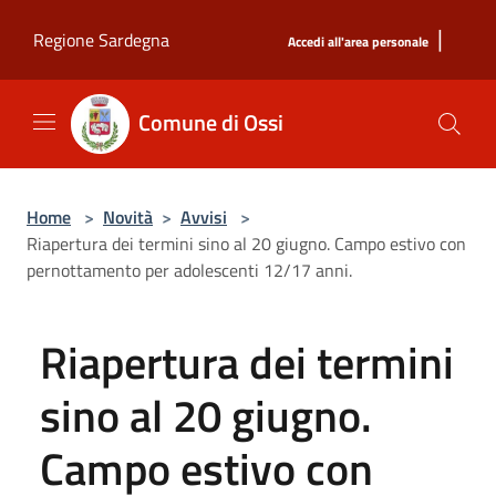
Salta al contenuto principale
|
Regione Sardegna
Accedi all'area personale
Comune di Ossi
Home
>
Novità
>
Avvisi
>
Riapertura dei termini sino al 20 giugno. Campo estivo con
pernottamento per adolescenti 12/17 anni.
Riapertura dei termini
sino al 20 giugno.
Campo estivo con