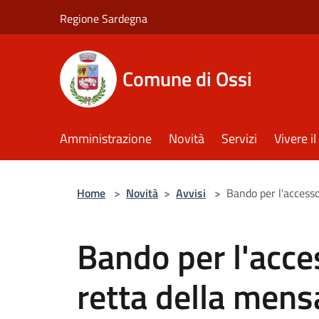
Salta al contenuto principale
Regione Sardegna
Comune di Ossi
Amministrazione
Novità
Servizi
Vivere 
Home
>
Novità
>
Avvisi
>
Bando per l'accesso
Bando per l'acces
retta della mens