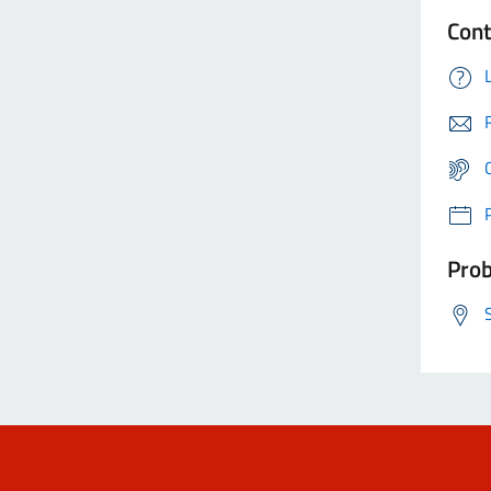
Cont
Prob