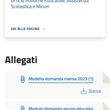
Ufficio Politiche Educative, Assistenza
Scolastica e Minori
VAI ALLA PAGINA
Allegati
Modello domanda mensa 2023 (1)
PDF
Scarica
Modulo domanda servizi educativi