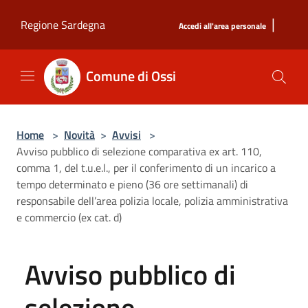
Salta al contenuto principale
|
Regione Sardegna
Accedi all'area personale
Comune di Ossi
Home
>
Novità
>
Avvisi
>
Avviso pubblico di selezione comparativa ex art. 110,
comma 1, del t.u.e.l., per il conferimento di un incarico a
tempo determinato e pieno (36 ore settimanali) di
responsabile dell’area polizia locale, polizia amministrativa
e commercio (ex cat. d)
Avviso pubblico di
selezione