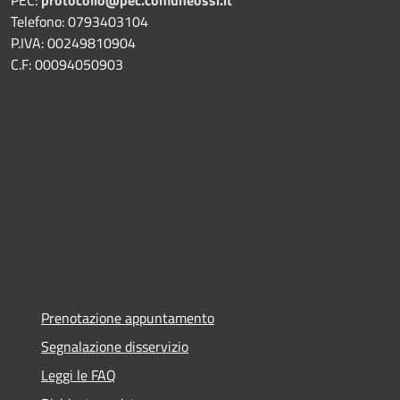
PEC:
protocollo@pec.comuneossi.it
Telefono: 0793403104
P.IVA: 00249810904
C.F: 00094050903
Prenotazione appuntamento
Segnalazione disservizio
Leggi le FAQ