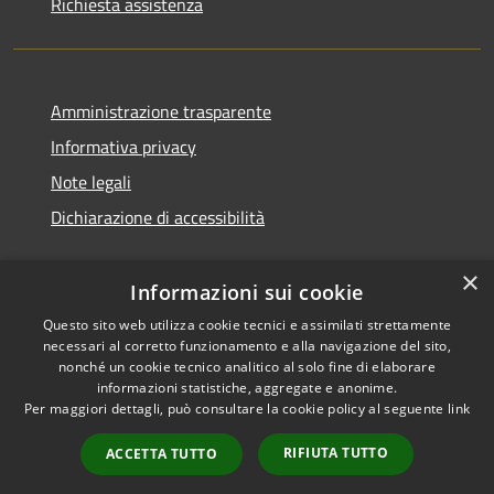
Richiesta assistenza
Amministrazione trasparente
Informativa privacy
Note legali
Dichiarazione di accessibilità
×
Informazioni sui cookie
Questo sito web utilizza cookie tecnici e assimilati strettamente
necessari al corretto funzionamento e alla navigazione del sito,
nonché un cookie tecnico analitico al solo fine di elaborare
informazioni statistiche, aggregate e anonime.
RSS
Copyright © 2026 • Comune di
Per maggiori dettagli, può consultare la cookie policy al seguente
link
Accessibilità
Ossi • Powered by
Privacy
Municipium
Accesso
•
RIFIUTA TUTTO
ACCETTA TUTTO
Cookie
redazione