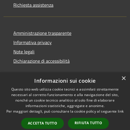
Richiesta assistenza
Amministrazione trasparente
Informativa privacy
Note legali
Dichiarazione di accessibilità
×
Informazioni sui cookie
Questo sito web utilizza cookie tecnici e assimilati strettamente
necessari al corretto funzionamento e alla navigazione del sito,
nonché un cookie tecnico analitico al solo fine di elaborare
informazioni statistiche, aggregate e anonime.
RSS
Copyright © 2026 • Comune di
Per maggiori dettagli, può consultare la cookie policy al seguente
link
Accessibilità
Ossi • Powered by
Privacy
Municipium
Accesso
•
RIFIUTA TUTTO
ACCETTA TUTTO
Cookie
redazione