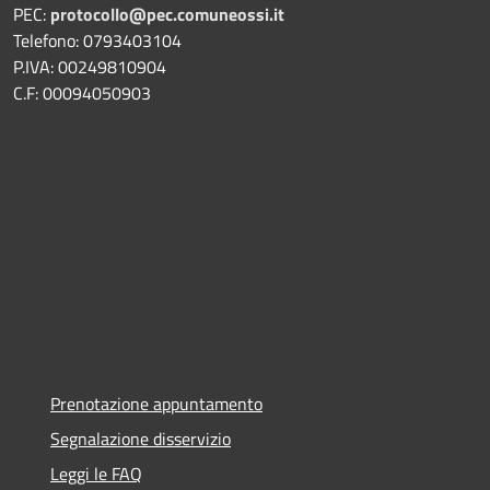
PEC:
protocollo@pec.comuneossi.it
Telefono: 0793403104
P.IVA: 00249810904
C.F: 00094050903
Prenotazione appuntamento
Segnalazione disservizio
Leggi le FAQ