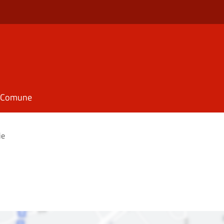
il Comune
ie