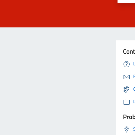
Cont
Prob