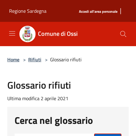
Salta al contenuto principale
|
Regione Sardegna
Accedi all'area personale
Comune di Ossi
Home
>
Rifiuti
>
Glossario rifiuti
Glossario rifiuti
Ultima modifica 2 aprile 2021
Cerca nel glossario