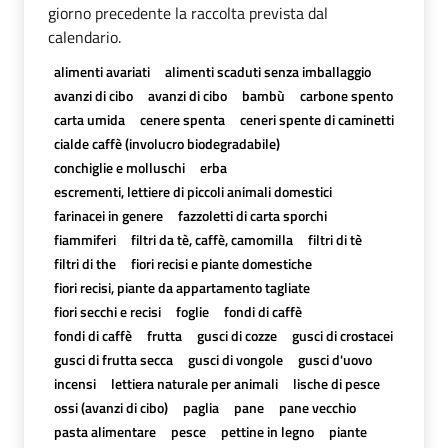
giorno precedente la raccolta prevista dal
calendario.
alimenti avariati
alimenti scaduti senza imballaggio
avanzi di cibo
avanzi di cibo
bambù
carbone spento
carta umida
cenere spenta
ceneri spente di caminetti
cialde caffè (involucro biodegradabile)
conchiglie e molluschi
erba
escrementi, lettiere di piccoli animali domestici
farinacei in genere
fazzoletti di carta sporchi
fiammiferi
filtri da tè, caffè, camomilla
filtri di tè
filtri di the
fiori recisi e piante domestiche
fiori recisi, piante da appartamento tagliate
fiori secchi e recisi
foglie
fondi di caffè
fondi di caffè
frutta
gusci di cozze
gusci di crostacei
gusci di frutta secca
gusci di vongole
gusci d'uovo
incensi
lettiera naturale per animali
lische di pesce
ossi (avanzi di cibo)
paglia
pane
pane vecchio
pasta alimentare
pesce
pettine in legno
piante