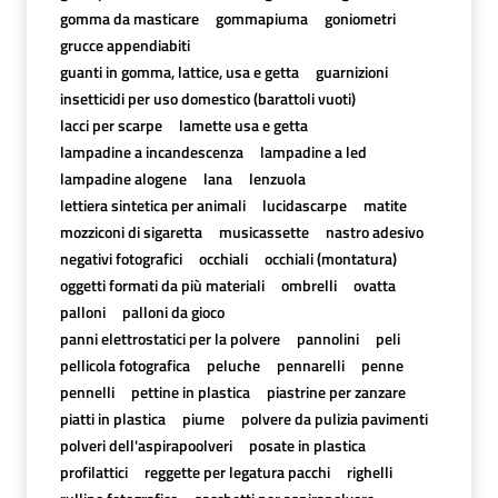
gomma da masticare
gommapiuma
goniometri
grucce appendiabiti
guanti in gomma, lattice, usa e getta
guarnizioni
insetticidi per uso domestico (barattoli vuoti)
lacci per scarpe
lamette usa e getta
lampadine a incandescenza
lampadine a led
lampadine alogene
lana
lenzuola
lettiera sintetica per animali
lucidascarpe
matite
mozziconi di sigaretta
musicassette
nastro adesivo
negativi fotografici
occhiali
occhiali (montatura)
oggetti formati da più materiali
ombrelli
ovatta
palloni
palloni da gioco
panni elettrostatici per la polvere
pannolini
peli
pellicola fotografica
peluche
pennarelli
penne
pennelli
pettine in plastica
piastrine per zanzare
piatti in plastica
piume
polvere da pulizia pavimenti
polveri dell'aspirapoolveri
posate in plastica
profilattici
reggette per legatura pacchi
righelli