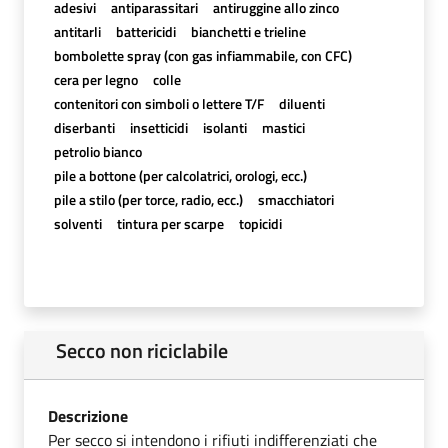
adesivi
antiparassitari
antiruggine allo zinco
antitarli
battericidi
bianchetti e trieline
bombolette spray (con gas infiammabile, con CFC)
cera per legno
colle
contenitori con simboli o lettere T/F
diluenti
diserbanti
insetticidi
isolanti
mastici
petrolio bianco
pile a bottone (per calcolatrici, orologi, ecc.)
pile a stilo (per torce, radio, ecc.)
smacchiatori
solventi
tintura per scarpe
topicidi
Secco non riciclabile
Descrizione
Per secco si intendono i rifiuti indifferenziati che