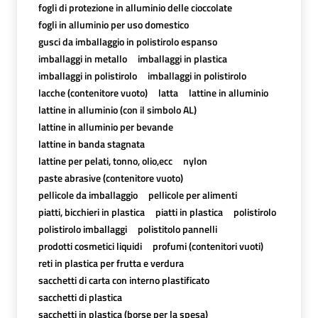
fogli di protezione in alluminio delle cioccolate
fogli in alluminio per uso domestico
gusci da imballaggio in polistirolo espanso
imballaggi in metallo
imballaggi in plastica
imballaggi in polistirolo
imballaggi in polistirolo
lacche (contenitore vuoto)
latta
lattine in alluminio
lattine in alluminio (con il simbolo AL)
lattine in alluminio per bevande
lattine in banda stagnata
lattine per pelati, tonno, olio,ecc
nylon
paste abrasive (contenitore vuoto)
pellicole da imballaggio
pellicole per alimenti
piatti, bicchieri in plastica
piatti in plastica
polistirolo
polistirolo imballaggi
polistitolo pannelli
prodotti cosmetici liquidi
profumi (contenitori vuoti)
reti in plastica per frutta e verdura
sacchetti di carta con interno plastificato
sacchetti di plastica
sacchetti in plastica (borse per la spesa)