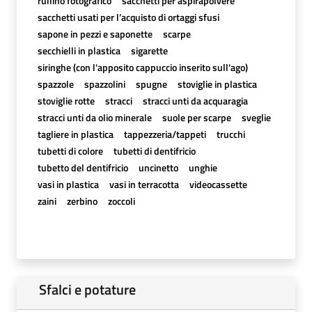
rullino fotografico
sacchetti per aspirapolvere
sacchetti usati per l’acquisto di ortaggi sfusi
sapone in pezzi e saponette
scarpe
secchielli in plastica
sigarette
siringhe (con l'apposito cappuccio inserito sull'ago)
spazzole
spazzolini
spugne
stoviglie in plastica
stoviglie rotte
stracci
stracci unti da acquaragia
stracci unti da olio minerale
suole per scarpe
sveglie
tagliere in plastica
tappezzeria/tappeti
trucchi
tubetti di colore
tubetti di dentifricio
tubetto del dentifricio
uncinetto
unghie
vasi in plastica
vasi in terracotta
videocassette
zaini
zerbino
zoccoli
Sfalci e potature