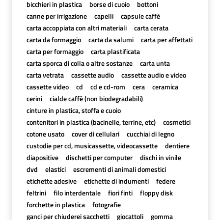
bicchieri in plastica
borse di cuoio
bottoni
canne per irrigazione
capelli
capsule caffè
carta accoppiata con altri materiali
carta cerata
carta da formaggio
carta da salumi
carta per affettati
carta per formaggio
carta plastificata
carta sporca di colla o altre sostanze
carta unta
carta vetrata
cassette audio
cassette audio e video
cassette video
cd
cd e cd-rom
cera
ceramica
cerini
cialde caffè (non biodegradabili)
cinture in plastica, stoffa e cuoio
contenitori in plastica (bacinelle, terrine, etc)
cosmetici
cotone usato
cover di cellulari
cucchiai di legno
custodie per cd, musicassette, videocassette
dentiere
diapositive
dischetti per computer
dischi in vinile
dvd
elastici
escrementi di animali domestici
etichette adesive
etichette di indumenti
federe
feltrini
filo interdentale
fiori finti
floppy disk
forchette in plastica
fotografie
ganci per chiuderei sacchetti
giocattoli
gomma