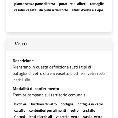
piante senza pane di terra
potature di alberi
ramaglie
residui vegetali da pulizia dell'orto
sfalci d'erba e siepe
Vetro
Descrizione
Rientrano in questa definizione tutti i tipi di
bottiglia di vetro oltre a vasetti, bicchieri, vetri rotti
e cristallo.
Modalità di conferimento
Tramite campana sul territorio comunale.
bicchieri
bicchieri di vetro
bottiglie
bottiglie in vetro
caraffe
contenitori per alimenti in vetro
cristallo
flaconi
lenti di occhiali
vasetti di vetro
vasi di vetro