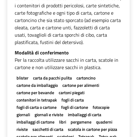
i contenitori di prodotti pericolosi, carte sintetiche,
carte fotografiche e ogni tipo di carta, cartone e
cartoncino che sia stato sporcato (ad esempio carta
oleata, carta e cartone unti, fazzoletti di carta
usati, tovaglioli di carta sporchi di cibo, carta
plastificata, fustini del detersivo).
Modalità di conferimento
Per la raccolta utilizzare sacchi in carta, scatole in
cartone e non utilizzare sacchi in plastica.
blister
carta da pacchi pulita
cartoncino
cartone da imballaggio
cartone per alimenti
cartone per bevande
cartoni piegati
contenitori in tetrapak
fogli di carta
fogli di carta o cartone
fogli di cartone
fotocopie
giornali
giornali e riviste
imballaggi di carta
imballaggi di cartone
libri
pergamene
quaderni
riviste
sacchetti di carta
scatola in cartone per pizza
scatole per alimenti
scatoloni
Tetrapak
Tetra-pak