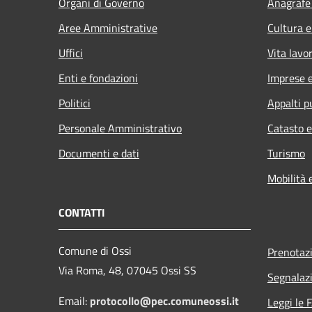
Organi di Governo
Anagrafe 
Aree Amministrative
Cultura e
Uffici
Vita lavo
Enti e fondazioni
Imprese 
Politici
Appalti p
Personale Amministrativo
Catasto e
Documenti e dati
Turismo
Mobilità 
CONTATTI
Comune di Ossi
Prenotaz
Via Roma, 48, 07045 Ossi SS
Segnalazi
Email:
protocollo@pec.comuneossi.it
Leggi le 