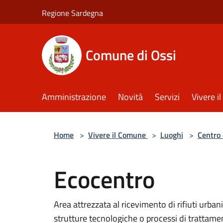
Salta al contenuto principale
Regione Sardegna
Comune di Ossi
Amministrazione
Novità
Servizi
Vivere 
Home
>
Vivere il Comune
>
Luoghi
>
Centro 
Ecocentro
Area attrezzata al ricevimento di rifiuti urban
strutture tecnologiche o processi di trattame