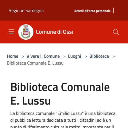
Salta al contenuto principale
|
Regione Sardegna
Accedi all'area personale
Comune di Ossi
Home
>
Vivere il Comune
>
Luoghi
>
Biblioteca
>
Biblioteca Comunale E. Lussu
Biblioteca Comunale
E. Lussu
La biblioteca comunale "Emilio Lussu" è una biblioteca
di pubblica lettura dedicata a tutti i cittadini ed è un
punto di riferimento culturale molto importante per il