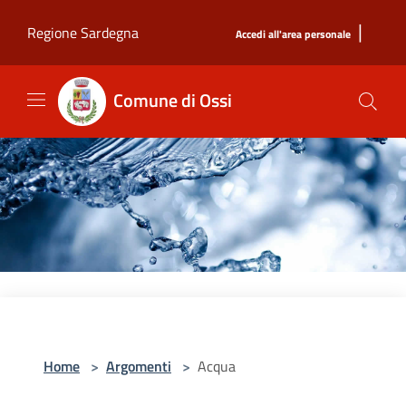
Salta al contenuto principale
|
Regione Sardegna
Accedi all'area personale
Comune di Ossi
Home
>
Argomenti
>
Acqua