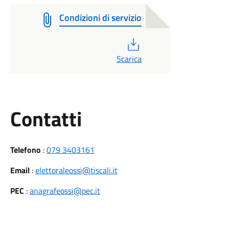
Condizioni di servizio
PDF
Scarica
Utili
Contatti
Telefono
:
079 3403161
Email
:
elettoraleossi@tiscali.it
PEC
:
anagrafeossi@pec.it