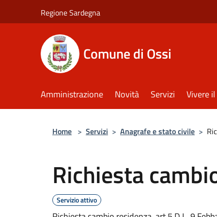
Salta al contenuto principale
Regione Sardegna
Comune di Ossi
Amministrazione
Novità
Servizi
Vivere 
Home
>
Servizi
>
Anagrafe e stato civile
>
Ric
Richiesta cambio
Servizio attivo
Richiesta cambio residenza, art.5 D.L. 9 Febb