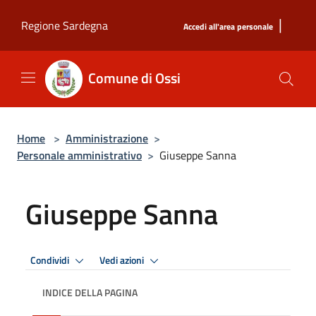
Salta al contenuto principale
|
Regione Sardegna
Accedi all'area personale
Comune di Ossi
Home
>
Amministrazione
>
Personale amministrativo
>
Giuseppe Sanna
Giuseppe Sanna
Condividi
Vedi azioni
INDICE DELLA PAGINA